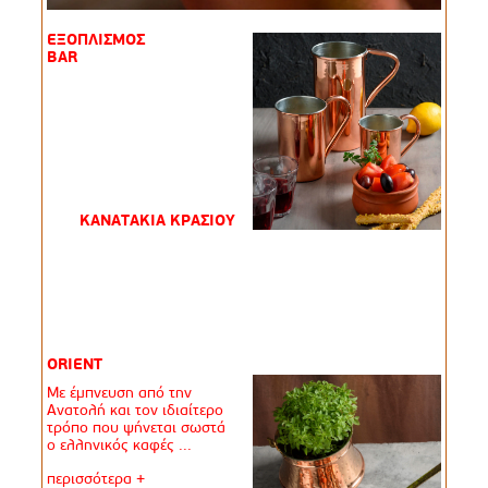
ΕΞΟΠΛΙΣΜΟΣ
BAR
ΚΑΝΑΤΑΚΙΑ ΚΡΑΣΙΟΥ
ORIENT
Με έμπνευση από την
Ανατολή και τον ιδιαίτερο
τρόπο που ψήνεται σωστά
ο ελληνικός καφές ...
περισσότερα +