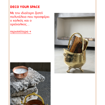
DECO YOUR SPACE
Με την ιδιαίτερη ζεστή
πολυτέλεια που προσφέρει
ο χαλκός και ο
ορείχαλκος...
περισσότερα +