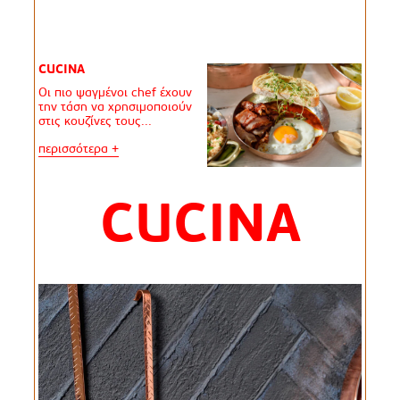
CUCINA
Οι πιο ψαγμένοι chef έχουν
την τάση να χρησιμοποιούν
στις κουζίνες τους...
περισσότερα +
CUCINA