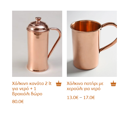
range:
13.0€
14.0€
through
through
17.0€
17.0€
Χάλκινη κανάτα 2 lt
Χάλκινο ποτήρι με
για νερό + 1
χερούλι για νερό
βραχιόλι δώρο
Price
–
13.0
€
17.0
€
80.0
€
range:
13.0€
through
17.0€