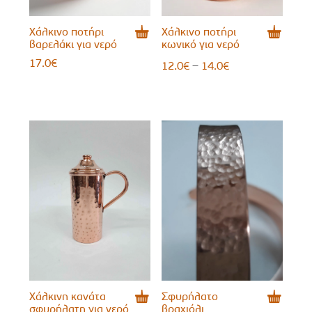
Χάλκινο ποτήρι
Χάλκινο ποτήρι
βαρελάκι για νερό
κωνικό για νερό
17.0
€
Price
–
12.0
€
14.0
€
range:
12.0€
through
14.0€
Χάλκινη κανάτα
Σφυρήλατο
σφυρήλατη για νερό
βραχιόλι