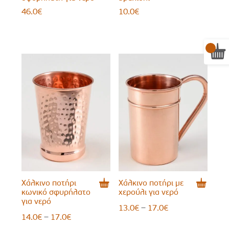
46.0
€
10.0
€
Χάλκινο ποτήρι
Χάλκινο ποτήρι με
κωνικό σφυρήλατο
χερούλι για νερό
για νερό
Price
–
13.0
€
17.0
€
Price
–
14.0
€
17.0
€
range: