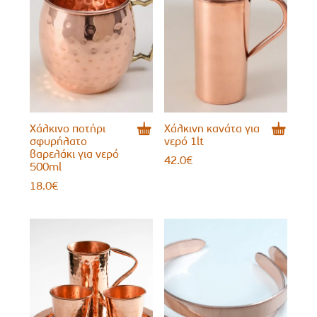
Χάλκινο ποτήρι
Χάλκινη κανάτα για
σφυρήλατο
νερό 1lt
βαρελάκι για νερό
42.0
€
500ml
18.0
€