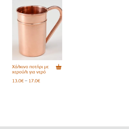
Χάλκινο ποτήρι με
χερούλι για νερό
Price
–
13.0
€
17.0
€
range:
13.0€
through
17.0€