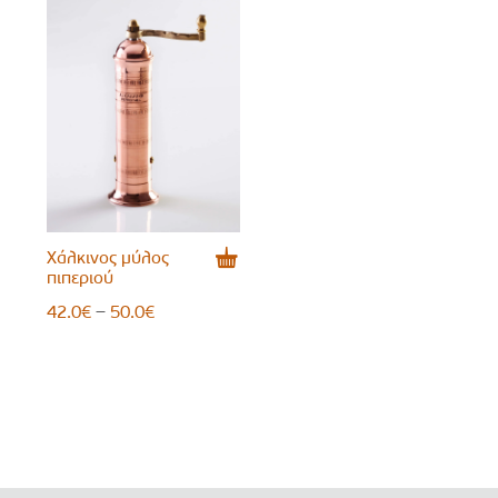
Χάλκινος μύλος
πιπεριού
Price
–
42.0
€
50.0
€
range:
42.0€
through
50.0€