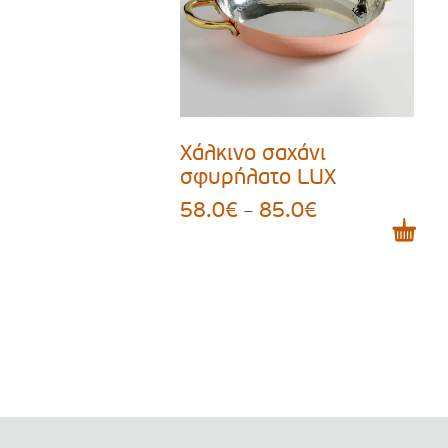
Χάλκινο σαχάνι
σφυρήλατο LUX
58.0
€
85.0
€
Price
–
range:
58.0€
through
85.0€