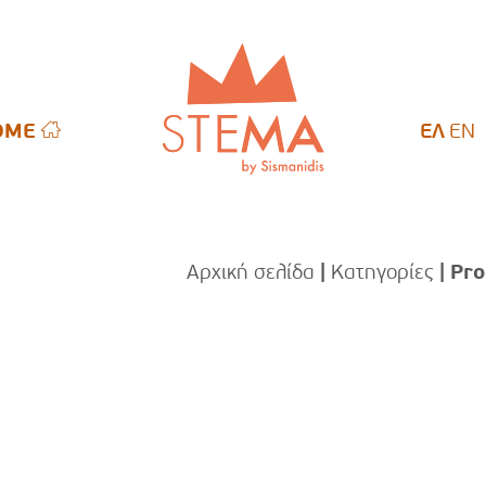
OME
OME
ΕΛ
EN
Αρχική σελίδα
|
Κατηγορίες
| Pro