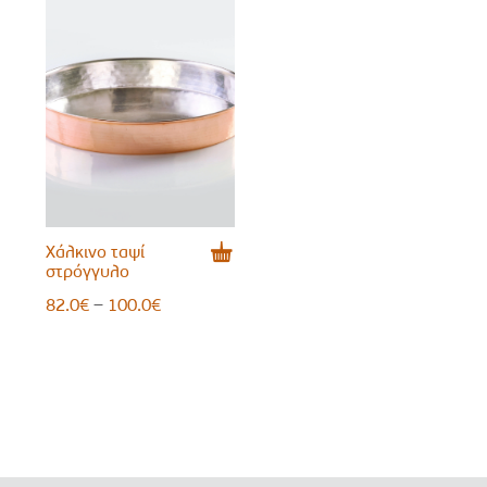
Χάλκινο ταψί
στρόγγυλο
Price
–
82.0
€
100.0
€
range:
82.0€
through
100.0€