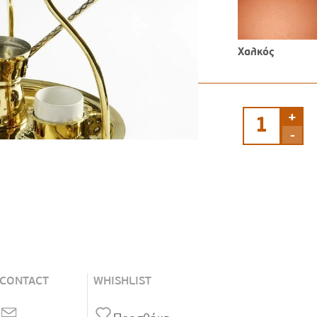
Χαλκός
+
Σετ
καφέ
-
ποσότητα
CONTACT
WHISHLIST