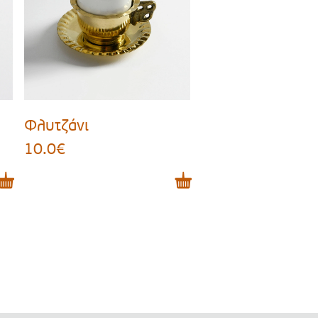
Φλυτζάνι
10.0
€