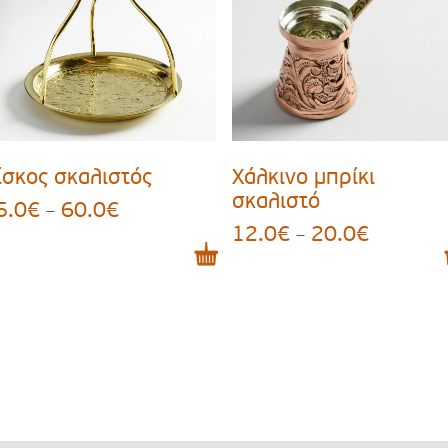
ίσκος σκαλιστός
Χάλκινο μπρίκι
σκαλιστό
5.0
€
60.0
€
Price
–
12.0
€
20.0
€
range:
Price
–
45.0€
range:
through
12.0€
60.0€
through
20.0€