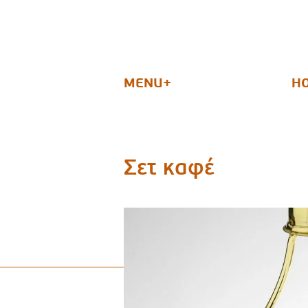
MENU+
MENU+
H
H
Σετ καφέ