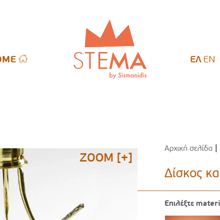
OME
OME
ΕΛ
EN
Αρχική σελίδα
|
ZOOM [+]
Δίσκος κ
Επιλέξτε mater