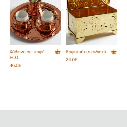
Χάλκινο σετ καφέ
Καφεκούτι σκαλιστό
ECO
24.0
€
46.0
€