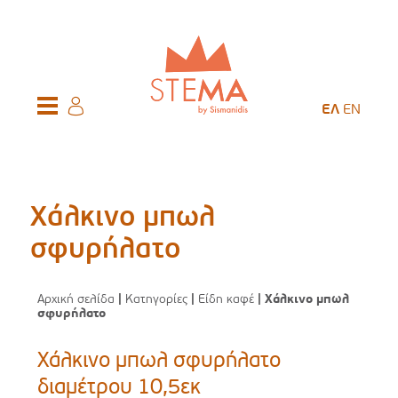
ΕΛ
EN
Χάλκινο μπωλ
σφυρήλατο
Αρχική σελίδα
|
Κατηγορίες
|
Είδη καφέ
| Χάλκινο μπωλ
σφυρήλατο
Χάλκινο μπωλ σφυρήλατο
διαμέτρου 10,5εκ