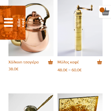
έ
Ε
ί
δ
η
κ
α
φ
Χάλκινη τσαγιέρα
Μύλος καφέ
38.0
€
Price
–
48.0
€
60.0
€
range:
48.0€
through
60.0€