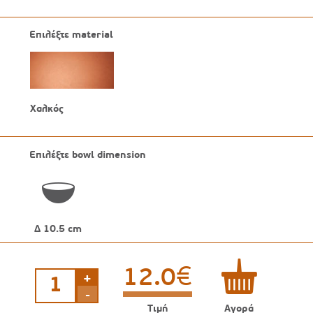
Επιλέξτε material
Χαλκός
Επιλέξτε bowl dimension
Δ 10.5 cm
€
12.0
+
Χάλκινο
μπωλ
-
σφυρήλατο
Τιμή
Αγορά
ποσότητα